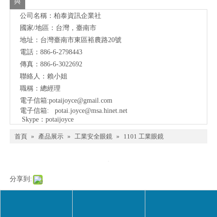
與
公司名稱：柏泰資訊企業社
我
國家/地區：台灣，臺南市
們
地址：
台灣臺南市東區裕農路20號
聯
電話：886-6-2798443
傳真：886-6-3022692
絡
聯絡人：賴小姐
職稱：總經理
電子信箱:
potaijoyce@gmail.com
電子信箱:
potai.joyce@msa.hinet.net
Skype：potaijoyce
首頁
»
產品展示
»
工業安全眼鏡
»
1101 工業眼鏡
分享到:
1101 工業眼鏡
數量：