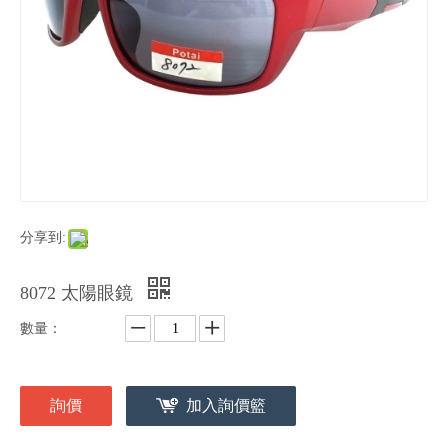
分享到:
8072 太陽眼鏡
數量：
詢價
加入詢價籃